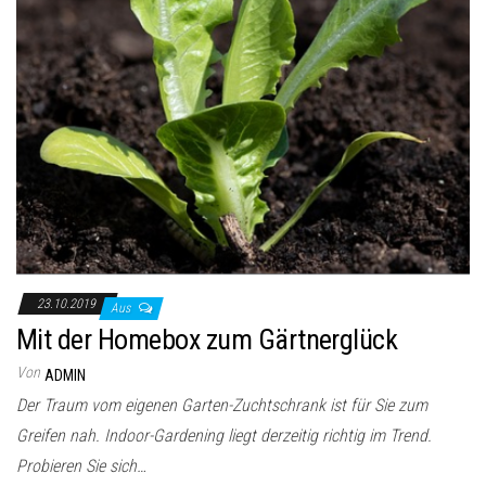
23.10.2019
Aus
Mit der Homebox zum Gärtnerglück
Von
ADMIN
Der Traum vom eigenen Garten-Zuchtschrank ist für Sie zum
Greifen nah. Indoor-Gardening liegt derzeitig richtig im Trend.
Probieren Sie sich…