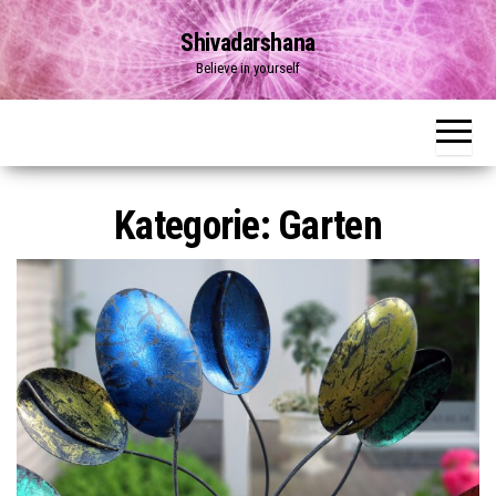
Zum
Shivadarshana
Inhalt
Believe in yourself
springen
Kategorie:
Garten