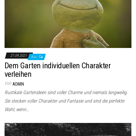
27.09.2021
Aus
Dem Garten individuellen Charakter
verleihen
Von
ADMIN
Rustikale Gartenideen sind voller Charme und niemals langweilig.
Sie stecken voller Charakter und Fantasie und sind die perfekte
Wahl, wenn…