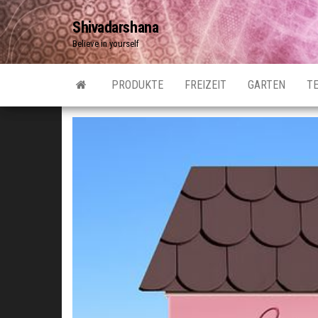
Zum
Shivadarshana
Inhalt
Believe in yourself
springen
PRODUKTE
FREIZEIT
GARTEN
T