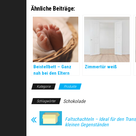
Ähnliche Beiträge:
Beistellbett – Ganz
Zimmertür weiß
nah bei den Eltern
Kategorie
Produkte
Schokolade
Schlagwörter
Faltschachteln – Ideal für den Trans
kleinen Gegenständen