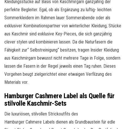
Kleidungsstücke auf Basis von
Kaschmirgarn
ganzjährig der
perfekte Begleiter. Egal, ob als Ergänzung zu luftig- leichten
Sommerkleidern
im Rahmen lauer Sommerabende oder als
exklusiver
Kombinationspartner
von winterlicher Kleidung; Stücke
aus Kaschmir sind exklusive Key-
Pieces
, die sich ganzjährig
clever
stylen
und kombinieren lassen. Da die Naturfasern die
Fähigkeit zur“ Selbstreinigung“ besitzen, tragen Insider Kleidung
aus
Kaschmirgarn
bewusst nicht mehrere Tage in Folge, sondern
lassen die Fasern in der Regel jeweils einen Tag ruhen. Dieses
Vorgehen beugt zielgerichtet einer etwaigen Verfilzung des
Materials vor.
Hamburger Cashmere Label als Quelle für
stilvolle Kaschmir-Sets
Die luxuriösen, stilvollen
Strickoutfits
des
Hamburger
Cahmere
Labels dienen als
Grundbaustein
für edle