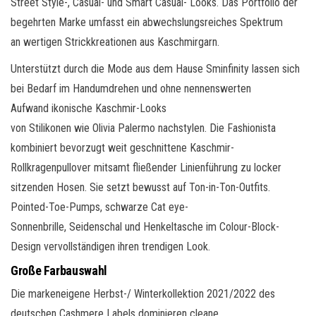
Street Style-, Casual- und Smart Casual- Looks. Das Portfolio der
begehrten Marke umfasst ein abwechslungsreiches Spektrum
an
wertigen
Strickkreationen
aus
Kaschmirgarn.
Unterstützt durch die Mode aus dem Hause
Sminfinity
lassen sich
bei Bedarf im Handumdrehen und ohne nennenswerten
Aufwand
ikonische
Kaschmir-Looks
von
Stilikonen
wie
Olivia
Palermo
nachstylen
. Die
Fashionista
kombiniert bevorzugt weit geschnittene Kaschmir-
Rollkragenpullover mitsamt fließender Linienführung zu locker
sitzenden Hosen. Sie setzt bewusst auf Ton-in-Ton-Outfits.
Pointed-Toe-
Pumps, schwarze
Cat
eye-
Sonnenbrille,
Seidenschal
und
Henkeltasche
im Colour-Block-
Design vervollständigen ihren trendigen Look.
Große Farbauswahl
Die
markeneigene
Herbst-/
Winterkollektion
2021/2022
des
deutschen Cashmere Labels dominieren
cleane
,