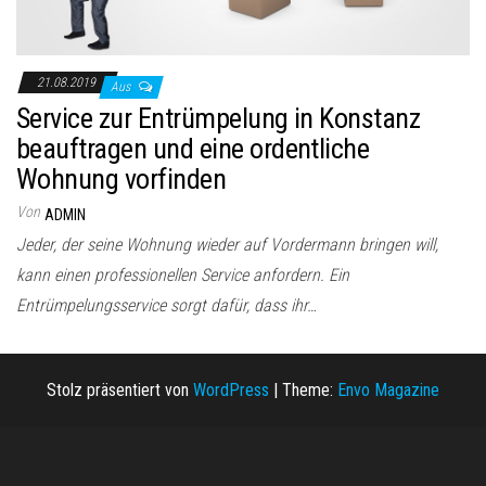
21.08.2019
Aus
Service zur Entrümpelung in Konstanz
beauftragen und eine ordentliche
Wohnung vorfinden
Von
ADMIN
Jeder, der seine Wohnung wieder auf Vordermann bringen will,
kann einen professionellen Service anfordern. Ein
Entrümpelungsservice sorgt dafür, dass ihr…
Stolz präsentiert von
WordPress
|
Theme:
Envo Magazine