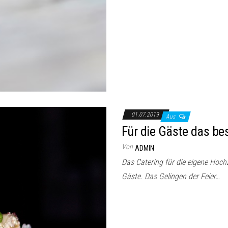
01.07.2019
Aus
Für die Gäste das bes
Von
ADMIN
Das Catering für die eigene Hochz
Gäste. Das Gelingen der Feier…