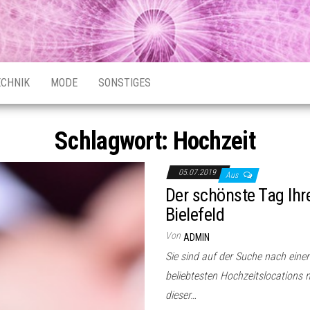
ECHNIK
MODE
SONSTIGES
Schlagwort:
Hochzeit
05.07.2019
Aus
Der schönste Tag Ihr
Bielefeld
Von
ADMIN
Sie sind auf der Suche nach einer
beliebtesten Hochzeitslocations 
dieser…