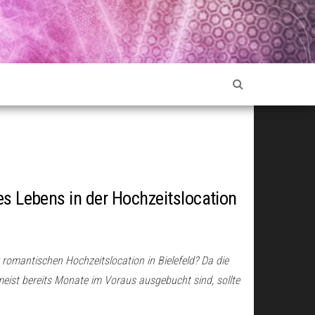
es Lebens in der Hochzeitslocation
 romantischen Hochzeitslocation in Bielefeld? Da die
meist bereits Monate im Voraus ausgebucht sind, sollte