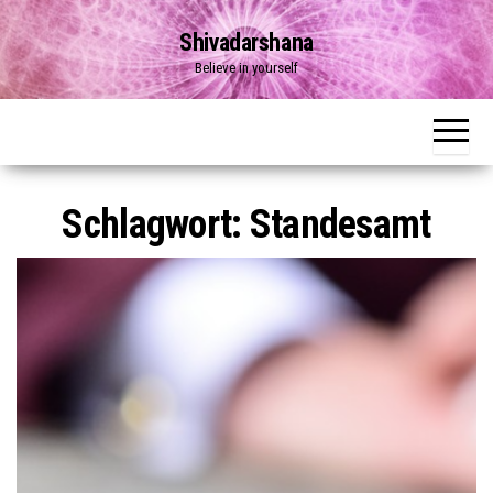
Zum
Shivadarshana
Inhalt
Believe in yourself
springen
Schlagwort:
Standesamt