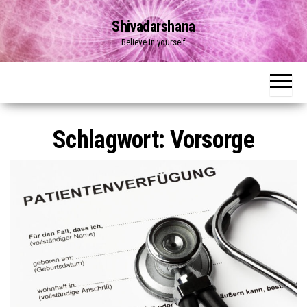
Zum
Shivadarshana
Inhalt
Believe in yourself
springen
Schlagwort:
Vorsorge