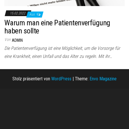
15.02.2022
Aus
Warum man eine Patientenverfügung
haben sollte
Von
ADMIN
Die Patientenverfügung ist eine Möglichkeit, um die Vorsorge für
eine Krankheit, einen Unfall und das Alter zu regeln. Mit ihr…
Stolz präsentiert von
WordPress
|
Theme:
Envo Magazine