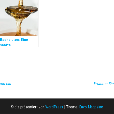
Bachblüten: Eine
sanfte
Heilungsmethode
end ein
Erfahren Si
Stolz präsentiert von
WordPress
|
Theme:
Envo Magazine