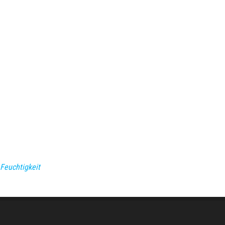
Feuchtigkeit
Stolz präsentiert von
WordPress
|
Theme:
Envo Magazine