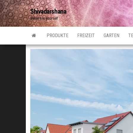
Zum
Shivadarshana
Inhalt
Believe in yourself
springen
PRODUKTE
FREIZEIT
GARTEN
T